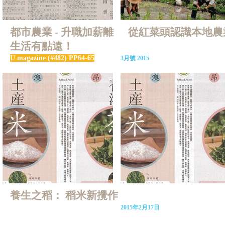
都市農業 - 升職加薪離
從紅菜頭認識本地農
生活有點遠！
U magazine (#482) PP64-65
3月號 2015
養生之稻： 稻米新攪作
2015年2月17日