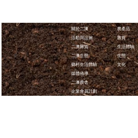
ffewfewfdwcccw
關於二澳
農產品
活動與設施
雜貨
二澳雜貨
生活體驗
二澳生態
生態
鄉村生活體驗
文化
媒體佈導
二澳農舎
企業會員計劃