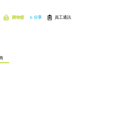
購物籃
b 分享
員工通訊
商