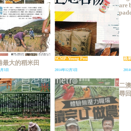
are 
padd
SCMP-Young Post
蘋果
港最大的稻米田
2月5日
2014年12月5日
201
二
尋