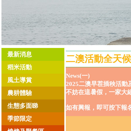
最新消息
二澳活動全天
稻米活動
News(一)
風土導賞
2025二澳早茬插秧活
不妨在這暑假，一家大
農耕體驗
生態多面睇
如有興報，即可按下報
季節限定