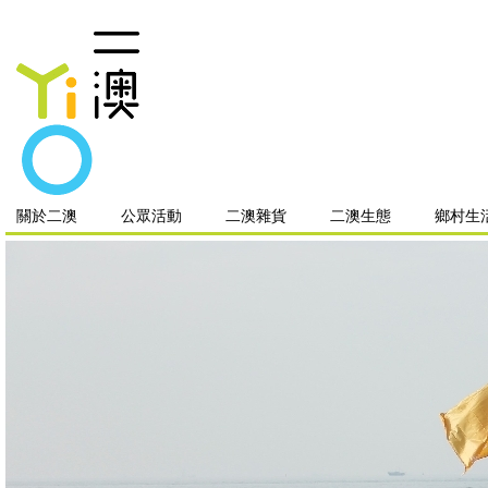
關於二澳
公眾活動
二澳雜貨
二澳生態
鄉村生