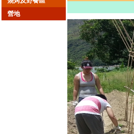
燒烤及野餐區
營地