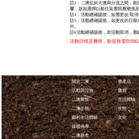
註3：二澳位於大澳與分流之間，能從
響，故如選擇以船往返需因應潮漲
註4：活動經確認後，如需更改/取
註5：活動經確認後，如更改的日期
外。
註6活動經確認後，若活動取消，需
活動詳情及費用，歡迎致電55980
ffewfewfdwcccw
關於二澳
農產品
活動與設施
雜貨
二澳雜貨
生活體驗
二澳生態
生態
鄉村生活體驗
文化
媒體佈導
二澳農舎