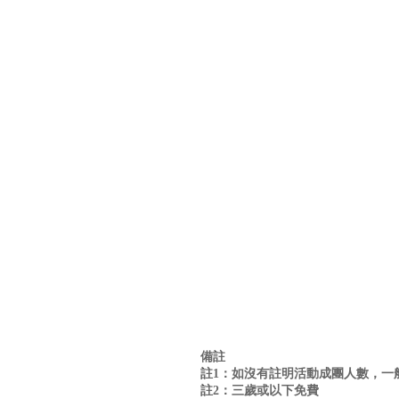
備註
註1：如沒有註明活動成團人數，一般
註2：三歲或以下免費