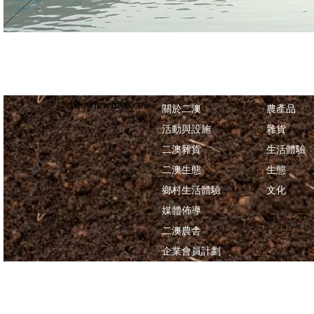
ffewfewfdwcccw
關於二澳
農產品
活動與設施
雜貨
二澳雜貨
生活體驗
二澳生態
生態
鄉村生活體驗
文化
媒體佈導
二澳農舎
企業會員計劃